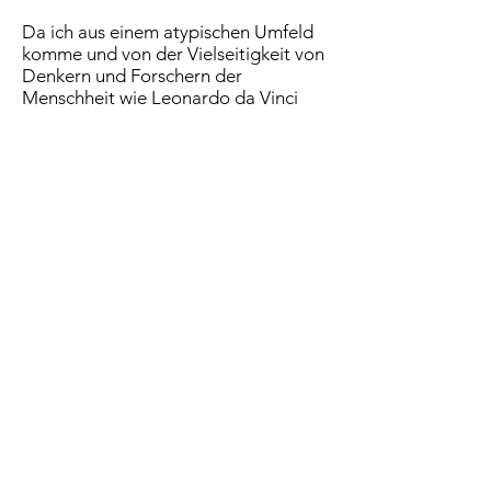
Da ich aus einem atypischen Umfeld
komme und von der Vielseitigkeit von
Denkern und Forschern der
Menschheit wie Leonardo da Vinci
inspiriert bin, vermische ich Wissen
aus mehreren Bereichen, um an
disruptiven Konzepten zu arbeiten,
die die Welt in ihrer Entwicklung
begleiten.
Erkunden. Erstellen. Aktie.
Nehmen Sie Kontakt zu uns auf
Nehmen Sie Kontakt zu uns auf
Nehmen Sie Kontakt zu uns auf